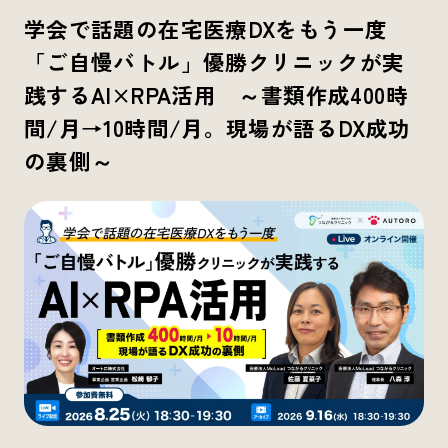
学会で話題の在宅医療DXをもう一度
「ご自慢バトル」優勝クリニックが実
践するAI×RPA活用 ～書類作成400時
間/月→10時間/月。現場が語るDX成功
の裏側～