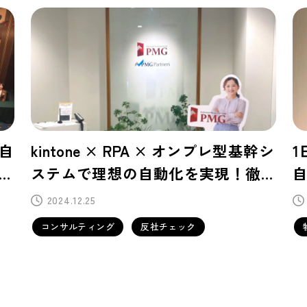
幹シ
1日100件の予約データ処理を丸ごと
底
自動化！Salesforceとの親和性の高
ー
さが導入の鍵に
2024.12.18
物品賃貸事業
データ連携