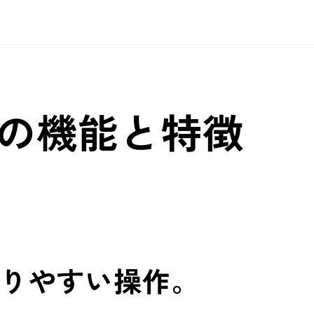
AUTOROとは
AUTOROの機能
各種資料
Blog
ユースケース
ユースケース
お客様事例
AUTOROの料金
セミナー
動画
連携ツール一覧
ROの機能と特徴
りやすい操作。