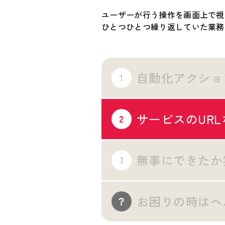
ユーザーが行う操作を画面上で視
ひとつひとつ繰り返していた業務
自動化アクショ
1
サービスのUR
2
無事にできたか
3
お困りの時はヘ
？