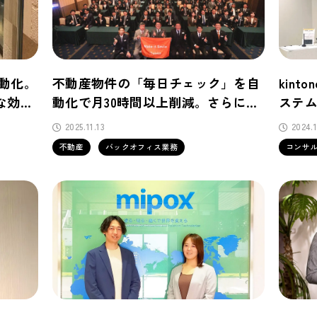
自動化。
不動産物件の「毎日チェック」を自
kint
な効率
動化で月30時間以上削減。さらに業
ステ
務進捗管理ツールと連携して、メン
サポ
2025.11.13
2024.1
バーへの自動通知化を実現
不動産
バックオフィス業務
コンサ