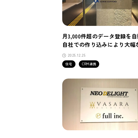
月3,000件超のデータ登録を
自社での作り込みにより大幅
化を実現
2025.12.25
住宅
CRM連携