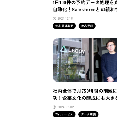
1日100件の予約データ処理を
自動化！Salesforceとの親
さが導入の鍵に
2024.12.18
物品賃貸事業
商品登録
社内全体で月750時間の削減
功！企業文化の醸成にも大き
が
2024.02.02
Webサービス
データ連携