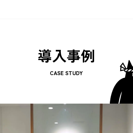
AUTOROとは
AUTOROの機能
各種資料
Blog
ユースケース
ユースケース
お客様事例
AUTOROの料金
セミナー
動画
連携ツール一覧
導入事例
CASE STUDY