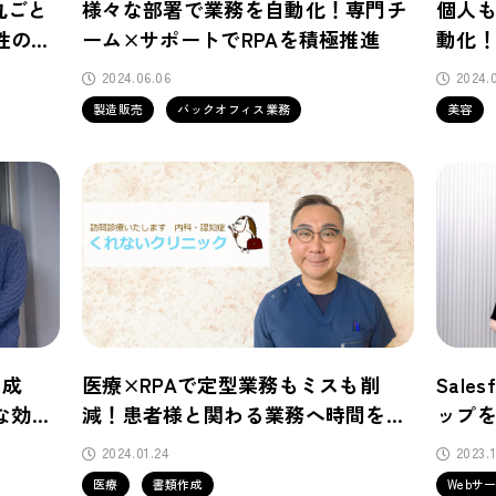
丸ごと
様々な部署で業務を自動化！専門チ
個人
和性の高
ーム×サポートでRPAを積極推進
動化！
タ連
2024.06.06
2024.0
製造販売
バックオフィス業務
美容
に成
医療×RPAで定型業務もミスも削
Sal
な効果
減！患者様と関わる業務へ時間をフ
ップを
ル活用できるように。
ル活
2024.01.24
2023.1
医療
書類作成
Webサ