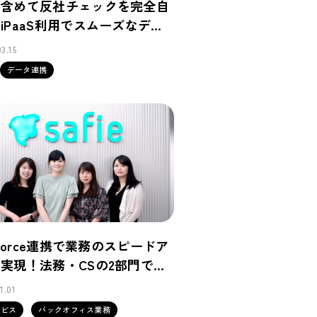
も含めて反社チェックを完全自
iPaaS利用でスムーズなデー
携を実現
3.15
データ連携
esforce連携で業務のスピードア
実現！法務・CSの2部門でフ
用！
1.01
ービス
バックオフィス業務