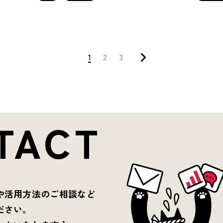
1
2
3
TACT
や活用方法のご相談など
ださい。