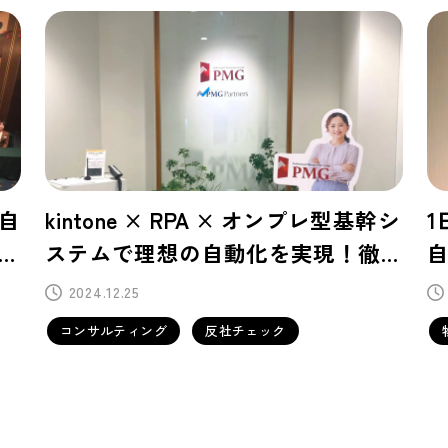
幹シ
1日100件の予約データ処理を丸ごと
底
自動化！Salesforceとの親和性の高
ー
さが導入の鍵に
2024.12.18
物品賃貸事業
データ連携