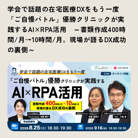
学会で話題の在宅医療DXをもう一度
「ご自慢バトル」優勝クリニックが実
践するAI×RPA活用 ～書類作成400時
間/月→10時間/月。現場が語るDX成功
の裏側～