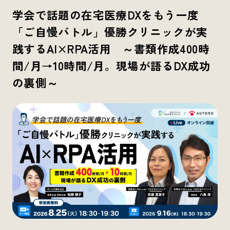
学会で話題の在宅医療DXをもう一度
「ご自慢バトル」優勝クリニックが実
践するAI×RPA活用 ～書類作成400時
間/月→10時間/月。現場が語るDX成功
の裏側～