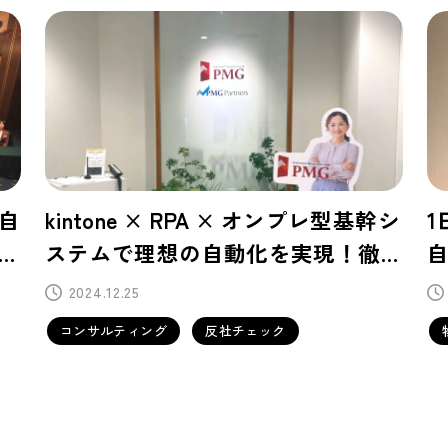
幹シ
1日100件の予約データ処理を丸ごと
底
自動化！Salesforceとの親和性の高
ー
さが導入の鍵に
2024.12.18
物品賃貸事業
データ連携