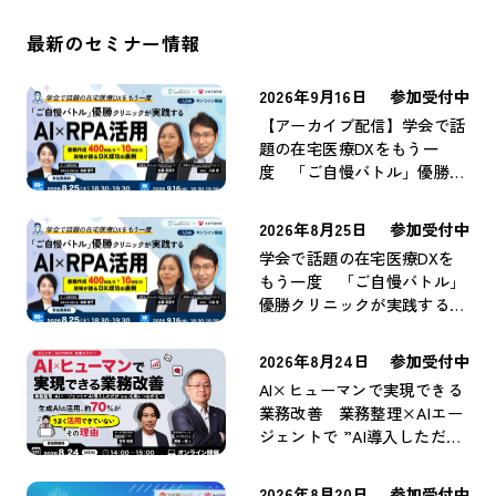
最新のセミナー情報
2026年9月16日
参加受付中
【アーカイブ配信】学会で話
題の在宅医療DXをもう一
度 「ご自慢バトル」優勝ク
リニックが実践するAI×RPA
活用 ～書類作成400時間/
2026年8月25日
参加受付中
月→10時間/月。現場が語る
学会で話題の在宅医療DXを
DX成功の裏側～
もう一度 「ご自慢バトル」
優勝クリニックが実践するAI
×RPA活用 ～書類作成400
時間/月→10時間/月。現場が
2026年8月24日
参加受付中
語るDX成功の裏側～
AI×ヒューマンで実現できる
業務改善 業務整理×AIエー
ジェントで ”AI導入しただ
け” から ”成果につながる”
へ
2026年8月20日
参加受付中