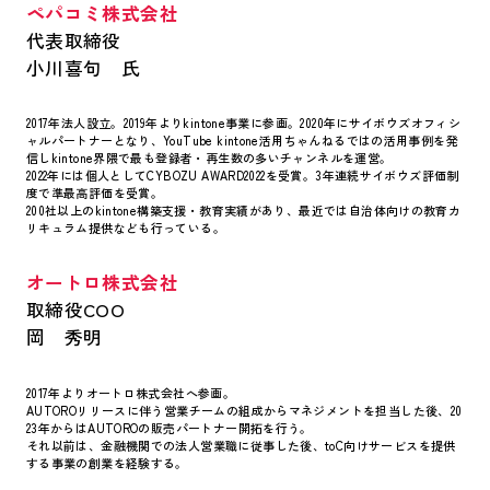
ペパコミ株式会社
代表取締役
小川喜句 氏
2017年法人設立。2019年よりkintone事業に参画。2020年にサイボウズオフィシ
ャルパートナーとなり、YouTube kintone活用ちゃんねるではの活用事例を発
信しkintone界隈で最も登録者・再生数の多いチャンネルを運営。
2022年には個人としてCYBOZU AWARD2022を受賞。3年連続サイボウズ評価制
度で準最高評価を受賞。
200社以上のkintone構築支援・教育実績があり、最近では自治体向けの教育カ
リキュラム提供なども行っている。
オートロ株式会社
取締役COO
岡 秀明
2017年よりオートロ株式会社へ参画。
AUTOROリリースに伴う営業チームの組成からマネジメントを担当した後、20
23年からはAUTOROの販売パートナー開拓を行う。
それ以前は、金融機関での法人営業職に従事した後、toC向けサービスを提供
する事業の創業を経験する。