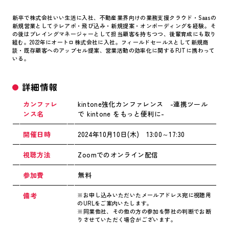
新卒で株式会社いい生活に入社、不動産業界向けの業務支援クラウド・Saasの
新規営業としてテレアポ・飛び込み・新規提案・オンボーディングを経験。そ
の後はプレイングマネージャーとして担当顧客を持ちつつ、後輩育成にも取り
組む。2022年にオートロ株式会社に入社。フィールドセールスとして新規商
談・既存顧客へのアップセル提案、営業活動の効率化に関するPJTに携わって
いる。
詳細情報
カンファレ
kintone強化カンファレンス -連携ツール
ンス名
で kintone をもっと便利に-
開催日時
2024年10月10日(木) 13:00～17:30
視聴方法
Zoomでのオンライン配信
参加費
無料
備考
※お申し込みいただいたメールアドレス宛に視聴用
のURLをご案内いたします。
※同業他社、その他の方の参加を弊社の判断でお断
りさせていただく場合がございます。