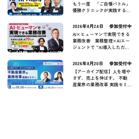
もう一度 「ご自慢バトル」
優勝クリニックが実践するAI
×RPA活用 ～書類作成400
時間/月→10時間/月。現場が
2026年8月24日
参加受付中
語るDX成功の裏側～
AI×ヒューマンで実現できる
業務改善 業務整理×AIエー
ジェントで ”AI導入しただ
け” から ”成果につながる”
へ
2026年8月20日
参加受付中
【アーカイブ配信】人を増や
さず、売上を伸ばす。 不動
産業界の業務改革 実践セミ
ナー