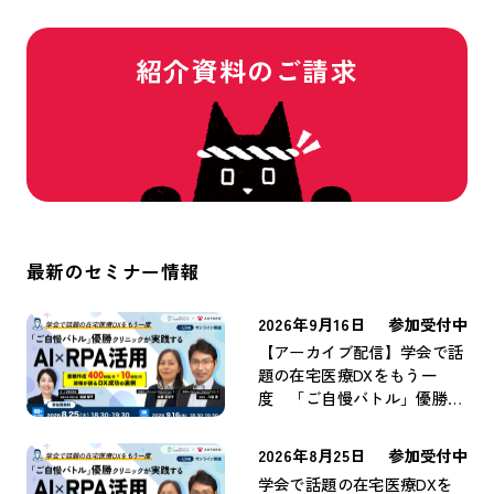
紹介資料のご請求
最新のセミナー情報
2026年9月16日
参加受付中
【アーカイブ配信】学会で話
題の在宅医療DXをもう一
度 「ご自慢バトル」優勝ク
リニックが実践するAI×RPA
活用 ～書類作成400時間/
2026年8月25日
参加受付中
月→10時間/月。現場が語る
学会で話題の在宅医療DXを
DX成功の裏側～