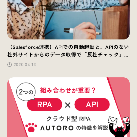
【Salesforce連携】APIでの自動起動と、APIのない
社外サイトからのデータ取得で「反社チェック」
「与信調査」を自動化
2020.04.13