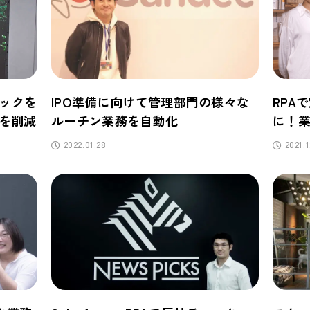
ェックを
IPO準備に向けて管理部門の様々な
RPA
数を削減
ルーチン業務を自動化
に！
体制
2022.01.28
2021.1