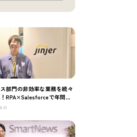
ルス部門の非効率な業務を続々
RPA×Salesforceで年間
0時間以上の工数を削減
0.31