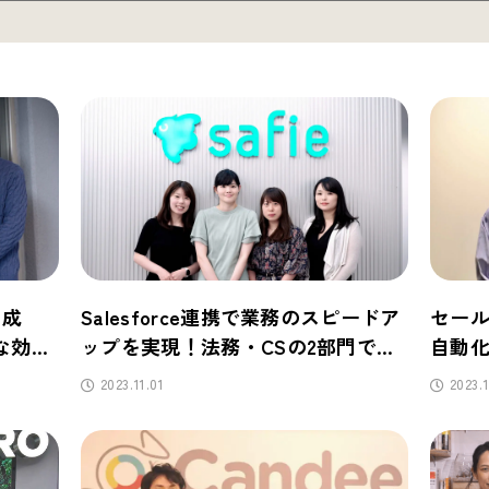
に成
Salesforce連携で業務のスピードア
セー
な効果
ップを実現！法務・CSの2部門でフ
自動化！
ル活用！
100
2023.11.01
2023.1