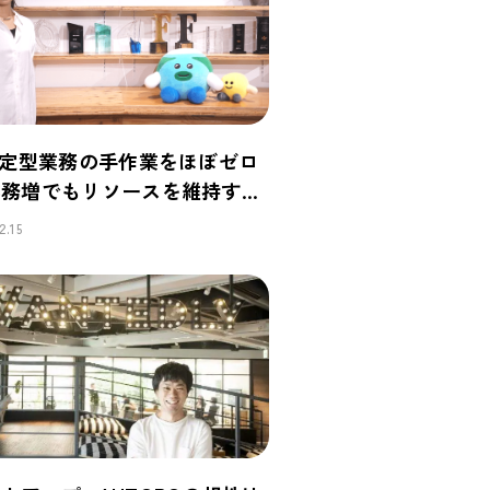
で定型業務の手作業をほぼゼロ
業務増でもリソースを維持する
を構築
2.15