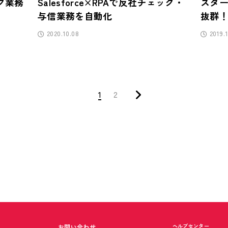
ック業務
Salesforce×RPAで反社チェック・
スター
与信業務を自動化
抜群！ 
周年
2020.10.08
2019.1
1
2
ヘルプセンター
お問い合わせ