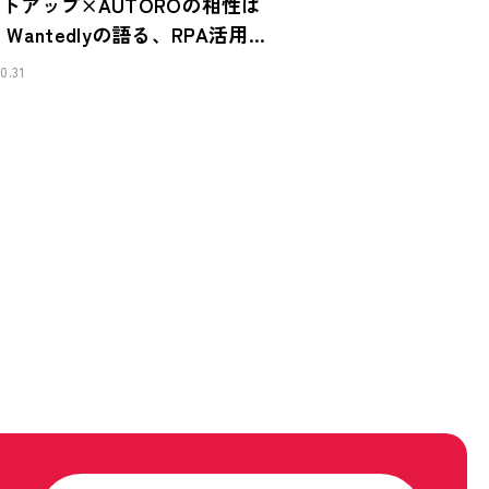
トアップ×AUTOROの相性は
Wantedlyの語る、RPA活用1
の知見
0.31