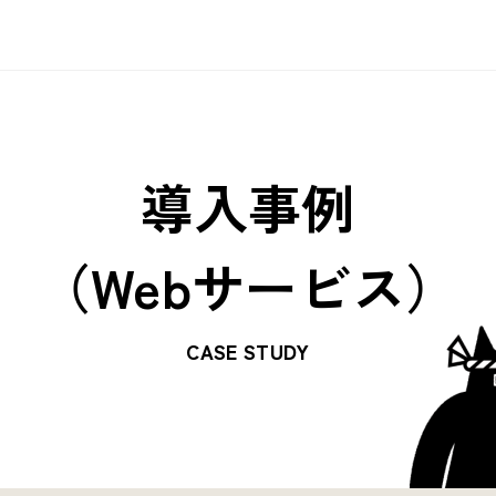
AUTOROとは
AUTOROの機能
各種資料
Blog
ユースケース
ユースケース
お客様事例
AUTOROの料金
セミナー
動画
連携ツール一覧
導入事例
（Webサービス）
CASE STUDY