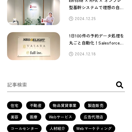
kintone × RPA × オンプレ
型基幹システムで理想の自動
化を実現！徹底サポートが鍵
2024.12.25
に
1日100件の予約データ処理を
丸ごと自動化！Salesforceと
の親和性の高さが導入の鍵に
2024.12.18
住宅
不動産
物品賃貸事業
製造販売
美容
医療
Webサービス
広告代理店
コールセンター
人材紹介
Webマーケティング