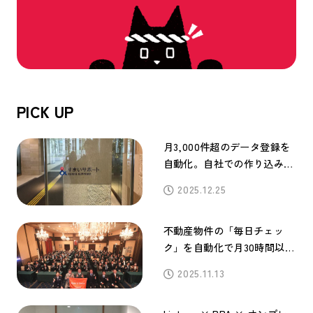
PICK UP
月3,000件超のデータ登録を
自動化。自社での作り込みに
より大幅な効率化を実現
2025.12.25
不動産物件の「毎日チェッ
ク」を自動化で月30時間以上
削減。さらに業務進捗管理ツ
2025.11.13
ールと連携して、メンバーへ
の自動通知化を実現