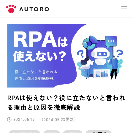
製品
料金
導入事例
お役立ち資料
RPAは使えない？役に立たないと言われ
お問い合わせ
る理由と原因を徹底解説
2024.05.17
（2024.05.23更新）