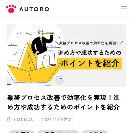
製品
料金
導入事例
お役立ち資料
業務プロセス改善で効率化を実現！進
お問い合わせ
め方や成功するためのポイントを紹介
2021.12.20
（2023.11.09更新）