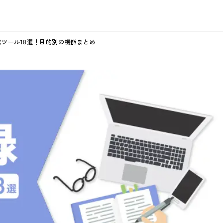
成ツール18選！目的別の機能まとめ
AUTOROとは
AUTOROの機能
各種資料
Blog
ユースケース
ユースケース
お客様事例
AUTOROの料金
セミナー
動画
連携ツール一覧