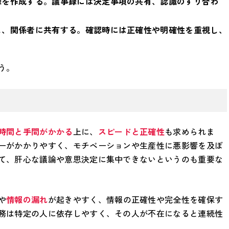
録を作成する。議事録には決定事項の共有、認識のすり合わ
。
し、関係者に共有する。確認時には正確性や明確性を重視し、
う。
時間と手間がかかる
上に、
スピードと正確性
も求められま
ーがかかりやすく、モチベーションや生産性に悪影響を及ぼ
て、肝心な議論や意思決定に集中できないというのも重要な
や
情報の漏れ
が起きやすく、情報の正確性や完全性を確保す
務は特定の人に依存しやすく、その人が不在になると連続性