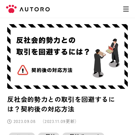
製品
料金
導入事例
お役立ち資料
反社会的勢力との取引を回避するに
お問い合わせ
は？契約後の対応方法
2023.09.08
（2023.11.09更新）